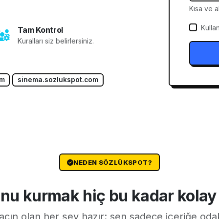
Kısa ve ak
Kulla
Tam Kontrol
Kuralları siz belirlersiniz.
om
sinema.sozlukspot.com
NEDEN SÖZLÜKSPOT?
nu kurmak hiç bu kadar kolay
yacın olan her şey hazır; sen sadece içeriğe oda