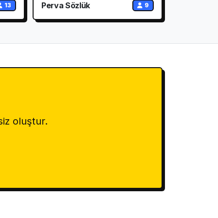
Perva Sözlük
13
9
iz oluştur.