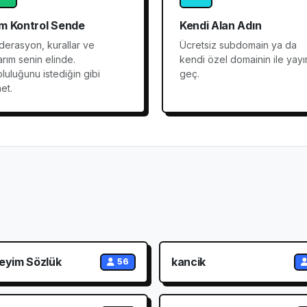
m Kontrol Sende
Kendi Alan Adın
erasyon, kurallar ve
Ücretsiz subdomain ya da
arım senin elinde.
kendi özel domainin ile yayı
luluğunu istediğin gibi
geç.
et.
eyim Sözlük
kancik
56