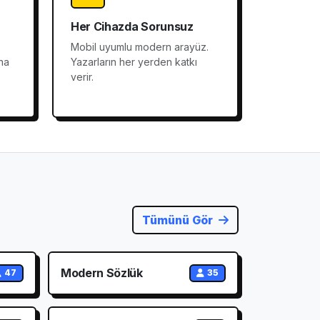
Her Cihazda Sorunsuz
Mobil uyumlu modern arayüz.
na
Yazarların her yerden katkı
verir.
Tümünü Gör
Modern Sözlük
47
35