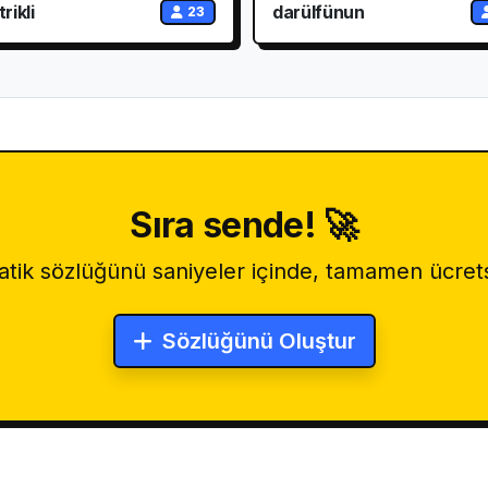
rikli
darülfünun
23
Sıra sende! 🚀
tik sözlüğünü saniyeler içinde, tamamen ücrets
Sözlüğünü Oluştur