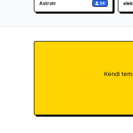
Astrotr
elekt
24
Kendi tema