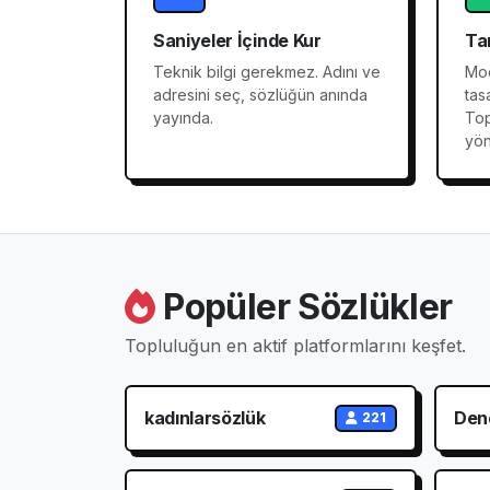
Saniyeler İçinde Kur
Ta
Teknik bilgi gerekmez. Adını ve
Mod
adresini seç, sözlüğün anında
tas
yayında.
Top
yön
Popüler Sözlükler
Topluluğun en aktif platformlarını keşfet.
kadınlarsözlük
Den
221