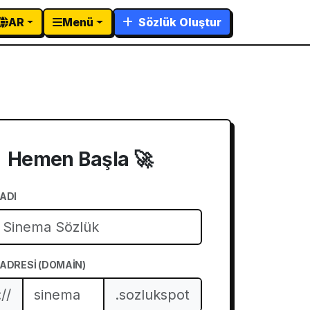
AR
Menü
Sözlük Oluştur
Hemen Başla 🚀
ADI
ADRESI (DOMAIN)
//
.sozlukspot