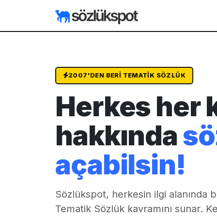
2007'DEN BERI TEMATIK SÖZLÜK
Herkes her 
hakkında
sö
açabilsin!
Sözlükspot, herkesin ilgi alanında b
Tematik Sözlük
kavramını sunar. Ke